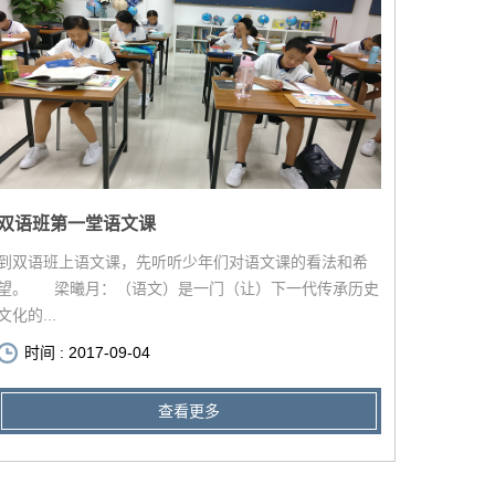
双语班第一堂语文课
到双语班上语文课，先听听少年们对语文课的看法和希
望。 梁曦月：（语文）是一门（让）下一代传承历史
文化的...
时间 : 2017-09-04
查看更多